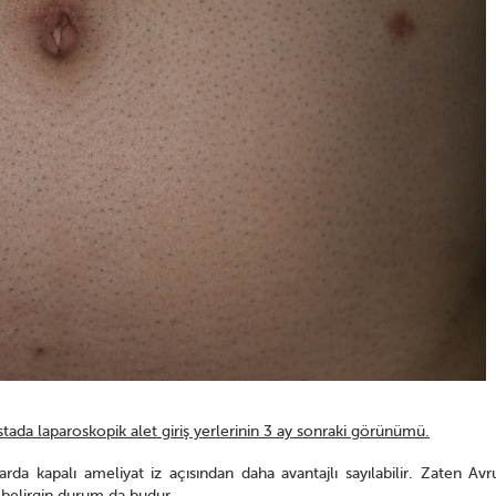
astada laparoskopik alet giriş yerlerinin 3 ay sonraki görünümü.
arda kapalı ameliyat iz açısından daha avantajlı sayılabilir. Zaten Avr
 belirgin durum da budur.