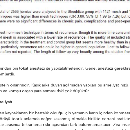
dan biri lokal anestezi ile yapılabilmeleridir. Genel anestezi gerektir
emlerdir.
stein onarımıdır. Kasık arka duvarı açılmadan yapılan bu ameliyat hızlı,
yon ve komşu organ yaralanması riski çok düşüktür.
eliyatı
nden kaynaklanan bir hastalık olduğu için yamanın karın içinden konmas
görüşü teorik anlamda değer kazanmış olmakla birlikte cerrahi pratikte
lar arasında tekrarlama riski açısından fark bulunmamaktadır. Zira ins