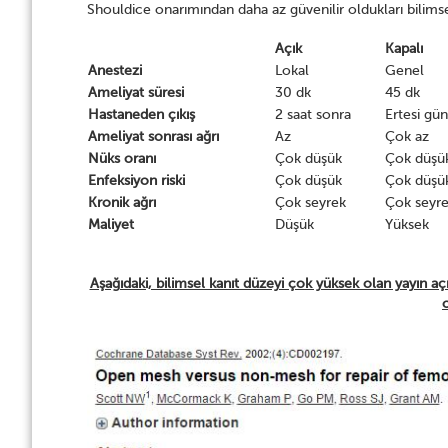
Shouldice onarımından daha az güvenilir oldukları bilims
Açık
Kapalı
Anestezi
Lokal
Genel
Ameliyat süresi
30 dk
45 dk
Hastaneden çıkış
2 saat sonra
Ertesi gün
Ameliyat sonrası ağrı
Az
Çok az
Nüks oranı
Çok düşük
Çok düşü
Enfeksiyon riski
Çok düşük
Çok düşü
Kronik ağrı
Çok seyrek
Çok seyr
Maliyet
Düşük
Yüksek
Aşağıdaki, bilimsel kanıt düzeyi çok yüksek olan yayın aç