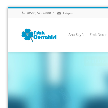
(0505) 525 4 000
/
İletişim
Ana Sayfa
Fıtık Nedir
Prof.Dr.
"Fıtık Ce