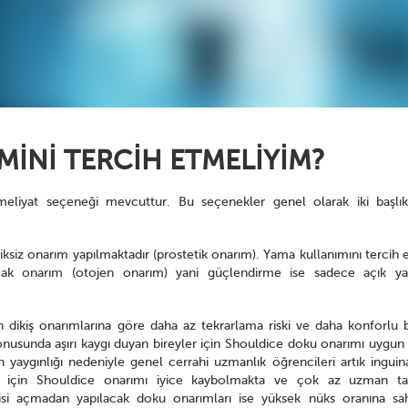
İNİ TERCİH ETMELİYİM?
 ameliyat seçeneği mevcuttur. Bu seçenekler genel olarak iki başlık
iksiz onarım yapılmaktadır (prostetik onarım). Yama kullanımını tercih
lacak onarım (otojen onarım) yani güçlendirme ise sadece açık ya
ın dikiş onarımlarına göre daha az tekrarlama riski ve daha konforlu b
onusunda aşırı kaygı duyan bireyler için Shouldice doku onarımı uygun 
aygınlığı nedeniyle genel cerrahi uzmanlık öğrencileri artık inguin
arı için Shouldice onarımı iyice kaybolmakta ve çok az uzman ta
alisi açmadan yapılacak doku onarımları ise yüksek nüks oranına sah