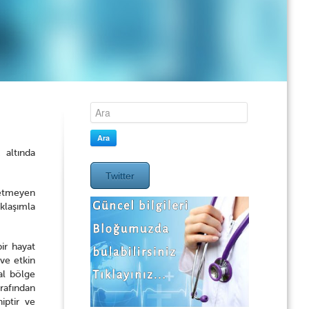
Ara
 altında
Twitter
 etmeyen
klaşımla
ir hayat
ve etkin
al bölge
rafından
iptir ve