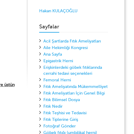
Hakan KULAÇOĞLU
Sayfalar
Acil Şartlarda Fıtık Ameliyatları
Aile Hekimliği Kongresi
Ana Sayfa
Epigastrik Herni
Erişkinlerdeki göbek fıtıklarında
cerrahi tedavi seçenekleri
Femoral Herni
re üstün
Fıtık Ameliyatında Mükemmelliyet
Fıtık Ameliyatları İçin Genel Bilgi
Fıtık Bilimsel Dosya
Fıtık Nedir
Fıtık Teşhisi ve Tedavisi
Fıtık Tiplerine Giriş
Fotoğraf Gönder
Göbek fıtığı (umbilikal herni)