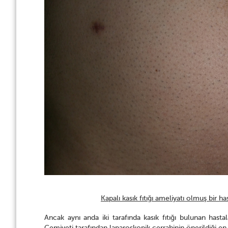
Kapalı kasık fıtığı ameliyatı olmuş bir h
Ancak aynı anda iki tarafında kasık fıtığı bulunan hastal
Cemiyeti tarafından laparoskopik cerrahinin önerildiği en