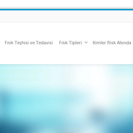
Fıtık Teşhisi ve Tedavisi
Fıtık Tipleri
Kimler Risk Altında
Hakan Kulaçoğlu
rrahisinde Mükemmel Cerrah" unvanına layık 