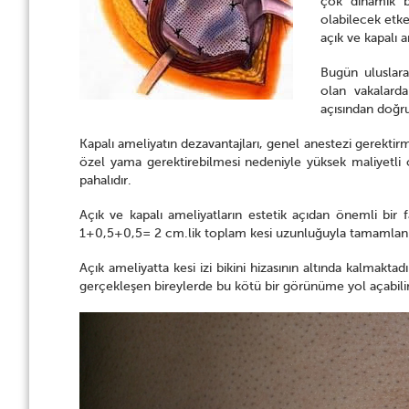
çok dinamik b
olabilecek etke
açık ve kapalı 
Bugün uluslara
olan vakalard
açısından doğru
Kapalı ameliyatın dezavantajları, genel anestezi gerektir
özel yama gerektirebilmesi nedeniyle yüksek maliyetli 
pahalıdır.
Açık ve kapalı ameliyatların estetik açıdan önemli bir f
1+0,5+0,5= 2 cm.lik toplam kesi uzunluğuyla tamamlan
Açık ameliyatta kesi izi bikini hizasının altında kalmakta
gerçekleşen bireylerde bu kötü bir görünüme yol açabilir