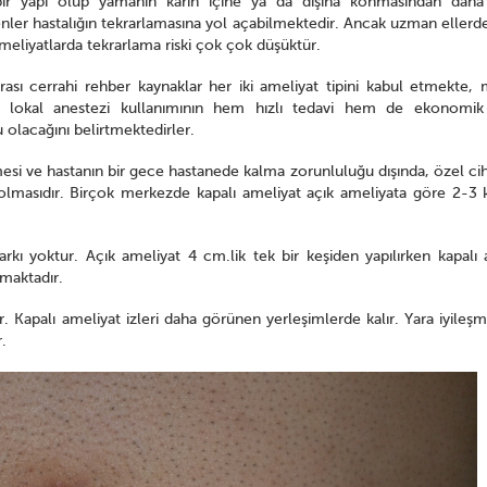
ir yapı olup yamanın karın içine ya da dışına konmasından dah
nler hastalığın tekrarlamasına yol açabilmektedir. Ancak uzman ellerde
ameliyatlarda tekrarlama riski çok çok düşüktür.
rası cerrahi rehber kaynaklar her iki ameliyat tipini kabul etmekte
a lokal anestezi kullanımının hem hızlı tedavi hem de ekonomi
 olacağını belirtmektedirler.
mesi ve hastanın bir gece hastanede kalma zorunluluğu dışında, özel ci
olmasıdır. Birçok merkezde kapalı ameliyat açık ameliyata göre 2-3 
arkı yoktur. Açık ameliyat 4 cm.lik tek bir keşiden yapılırken kapalı 
maktadır.
dır. Kapalı ameliyat izleri daha görünen yerleşimlerde kalır. Yara iyileş
.